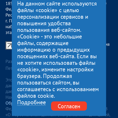
На данном сайте используются
185000, Российская
пн — чт:
09:00 — 18:00
файлы «cookie» с целью
Федерация,
пт:
09:00 — 17:00
Республика Карелия
обед с 13:00 до 14:00
персонализации сервисов и
г. Петрозаводск,
сб, вс
— выходные
повышения удобства
наб. Гюллинга, 11 / 2
пользования веб-сайтом.
этаж, офис 2
«Cookie» - это небольшие
файлы, содержащие
Центр поддержки экспорта Республики Карелия
информацию о предыдущих
© 2012—2024
посещениях веб-сайта. Если вы
Разработка и поддержка сайта — «
Артлекс
», г.
не хотите использовать файлы
Петрозаводск
«cookie», измените настройки
браузера. Продолжая
Этот сайт использует файлы cookies для хранения
пользоваться сайтом, вы
данных. Продолжая использовать данный сайт, Вы
соглашаетесь с использованием
даете согласие на работу с этими файлами.
файлов cookie.
Нажимая кнопку «Отправить», я даю согласие на
Подробнее
Обработку персональных данных
, в соответствии с
Согласен
Федеральным законом от 27.07.2006 года №152-ФЗ
«О персональных данных», на условиях и для целей,