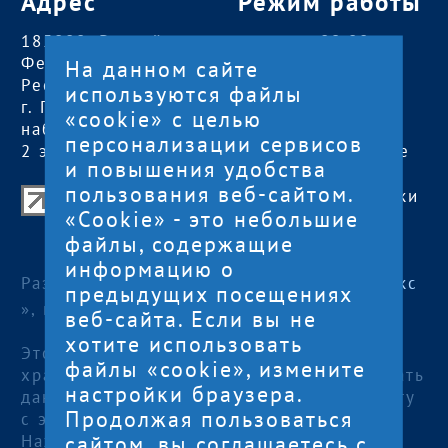
Адрес
Режим работы
185000, Российская
пн — чт:
09:00 —
Федерация,
18:00
На данном сайте
Республика Карелия
пт:
09:00 — 17:00
используются файлы
г. Петрозаводск,
обед с 13:00 до
«cookie» с целью
наб. Гюллинга, 11 /
14:00
персонализации сервисов
2 этаж, офис 2
сб, вс
— выходные
и повышения удобства
пользования веб-сайтом.
Центр поддержки экспорта Республики
«Cookie» - это небольшие
Карелия
файлы, содержащие
© 2012—2024
информацию о
Разработка и поддержка сайта — «
Артлекс
предыдущих посещениях
», г. Петрозаводск
веб-сайта. Если вы не
хотите использовать
Этот сайт использует файлы cookies для
файлы «cookie», измените
хранения данных. Продолжая использовать
настройки браузера.
данный сайт, Вы даете согласие на работу
Продолжая пользоваться
с этими файлами.
сайтом, вы соглашаетесь с
Нажимая кнопку «Отправить», я даю