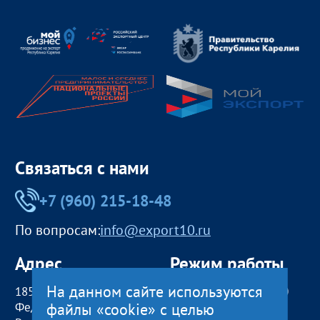
Связаться с нами
+7 (960) 215-18-48
По вопросам:
info@export10.ru
Адрес
Режим работы
На данном сайте используются
185000, Российская
пн — чт:
09:00 — 18:00
файлы «cookie» с целью
Федерация,
пт:
09:00 — 17:00