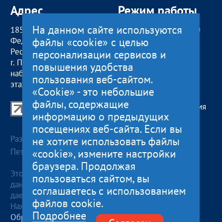
Адрес
Режим работы
На данном сайте используются
185000, Российская
пн — чт:
09:00 — 18:00
файлы «cookie» с целью
Федерация,
пт:
09:00 — 17:00
Республика Карелия
обед с 13:00 до 14:00
персонализации сервисов и
г. Петрозаводск,
сб, вс
— выходные
повышения удобства
наб. Гюллинга, 11 / 2
пользования веб-сайтом.
этаж, офис 2
«Cookie» - это небольшие
файлы, содержащие
Центр поддержки экспорта Республики Карелия
информацию о предыдущих
© 2012—2024
посещениях веб-сайта. Если вы
Разработка и поддержка сайта — «
Артлекс
», г.
не хотите использовать файлы
Петрозаводск
«cookie», измените настройки
браузера. Продолжая
Этот сайт использует файлы cookies для хранения
пользоваться сайтом, вы
данных. Продолжая использовать данный сайт, Вы
соглашаетесь с использованием
даете согласие на работу с этими файлами.
файлов cookie.
Нажимая кнопку «Отправить», я даю согласие на
Подробнее
Обработку персональных данных
, в соответствии с