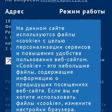
Адрес
Режим работы
185000, Российская
пн — чт:
09:00 —
Федерация,
18:00
На данном сайте
Республика Карелия
пт:
09:00 — 17:00
используются файлы
г. Петрозаводск,
обед с 13:00 до
«cookie» с целью
наб. Гюллинга, 11 /
14:00
персонализации сервисов
2 этаж, офис 2
сб, вс
— выходные
и повышения удобства
пользования веб-сайтом.
Центр поддержки экспорта Республики
«Cookie» - это небольшие
Карелия
файлы, содержащие
© 2012—2024
информацию о
Разработка и поддержка сайта — «
Артлекс
предыдущих посещениях
», г. Петрозаводск
веб-сайта. Если вы не
хотите использовать
Этот сайт использует файлы cookies для
файлы «cookie», измените
хранения данных. Продолжая использовать
настройки браузера.
данный сайт, Вы даете согласие на работу