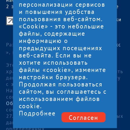
наб. Гюллинга, 11 /
14:00
персонализации сервисов
2 этаж, офис 2
сб, вс
— выходные
и повышения удобства
пользования веб-сайтом.
Центр поддержки экспорта Республики
«Cookie» - это небольшие
Карелия
файлы, содержащие
© 2012—2024
информацию о
Разработка и поддержка сайта — «
Артлекс
предыдущих посещениях
», г. Петрозаводск
веб-сайта. Если вы не
хотите использовать
Этот сайт использует файлы cookies для
файлы «cookie», измените
хранения данных. Продолжая использовать
настройки браузера.
данный сайт, Вы даете согласие на работу
Продолжая пользоваться
с этими файлами.
сайтом, вы соглашаетесь с
Нажимая кнопку «Отправить», я даю
согласие на
использованием файлов
Обработку персональных данных
, в
cookie.
соответствии с Федеральным законом от
Подробнее
27.07.2006 года №152-ФЗ «О персональных
Согласен
данных», на условиях и для целей,
определенных