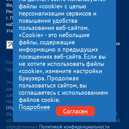
файлы «cookie» с целью
Федерация,
пт:
09:00 — 17:00
Республика Карелия
обед с 13:00 до 14:00
персонализации сервисов и
г. Петрозаводск,
сб, вс
— выходные
повышения удобства
наб. Гюллинга, 11 / 2
пользования веб-сайтом.
этаж, офис 2
«Cookie» - это небольшие
файлы, содержащие
Центр поддержки экспорта Республики Карелия
информацию о предыдущих
© 2012—2024
посещениях веб-сайта. Если вы
Разработка и поддержка сайта — «
Артлекс
», г.
не хотите использовать файлы
Петрозаводск
«cookie», измените настройки
браузера. Продолжая
Этот сайт использует файлы cookies для хранения
пользоваться сайтом, вы
данных. Продолжая использовать данный сайт, Вы
соглашаетесь с использованием
даете согласие на работу с этими файлами.
файлов cookie.
Нажимая кнопку «Отправить», я даю согласие на
Подробнее
Обработку персональных данных
, в соответствии с
Согласен
Федеральным законом от 27.07.2006 года №152-ФЗ
«О персональных данных», на условиях и для целей,
определенных
Политикой конфиденциальности