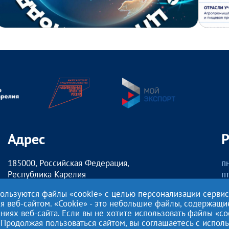
Адрес
185000, Российская Федерация,
пн
Республика Карелия
пт
г. Петрозаводск,
о
пользуются файлы «cookie» с целью персонализации серви
наб. Гюллинга, 11 / 2 этаж, офис 2
сб
ия веб-сайтом. «Cookie» - это небольшие файлы, содержащ
ях веб-сайта. Если вы не хотите использовать файлы «co
Этот сайт использует файлы cookies для хранения данных. Продо
 Продолжая пользоваться сайтом, вы соглашаетесь с испо