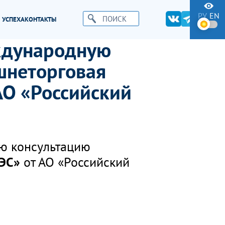
РУ
EN
 УСПЕХА
КОНТАКТЫ
ждународную
шнеторговая
АО «Российский
ю консультацию
ЭС»
от АО «Российский