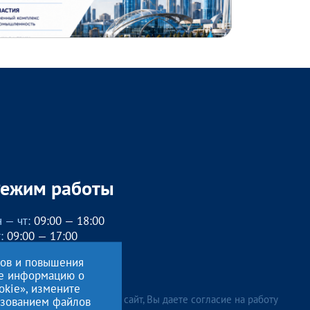
Режим работы
 — чт:
09:00 — 18:00
:
09:00 — 17:00
бед с 13:00 до 14:00
сов и повышения
, вс
— выходные
ие информацию о
okie», измените
лжая использовать данный сайт, Вы даете согласие на работу
льзованием файлов