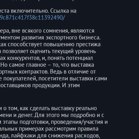
уста включительно. Ссылка на
4d9c871c417f38c11392490/
ра, вне всякого сомнения, являются
ентом развития экспортного бизнеса.
вках способствует повышению престижа
а позволяет оценить текущий уровень
ах конкурентов, и, понять потенциал
Но самое главное – то, что выставка
ртных контрактов. Ведь в отличие от
е покупателей, посетители выставки сами
 поставщиков продукции. И этим
о том, как сделать выставку реально
мени и денег. Для этого мы подробно и с
 этапы подготовки, проведения/участия и
еальных примерах рассмотрим правила
нда, лайфхаки для снижения расходов,