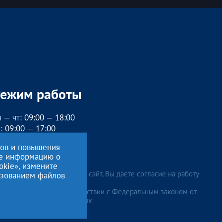
Режим работы
 — чт:
09:00 — 18:00
:
09:00 — 17:00
бед с 13:00 до 14:00
сов и повышения
, вс
— выходные
ие информацию о
okie», измените
лжая использовать данный сайт, Вы даете согласие на работу
льзованием файлов
ональных данных
, в соответствии с Федеральным законом от
 и для целей, определенных