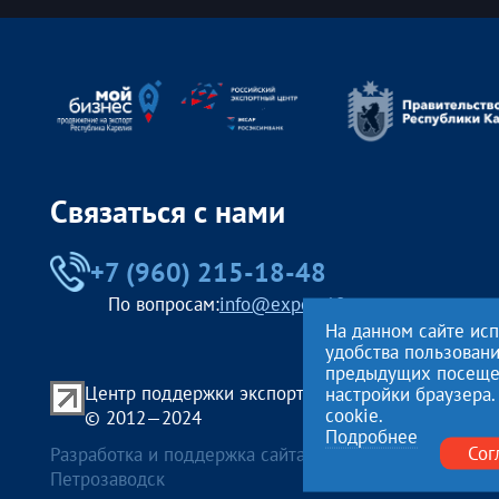
Связаться с нами
+7 (960) 215-18-48
По вопросам:
info@export10.ru
На данном сайте ис
удобства пользован
предыдущих посещени
Центр поддержки экспорта Республики Карелия
настройки браузера.
cookie.
© 2012—2024
Подробнее
Сог
Разработка и поддержка сайта — «
Артлекс
», г.
Петрозаводск