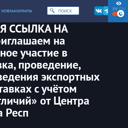
РУ
EN
 УСПЕХА
КОНТАКТЫ
 ССЫЛКА НА
иглашаем на
ое участие в
ка, проведение,
ведения экспортных
тавках с учётом
тличий» от Центра
а Респ