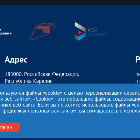
Адрес
185000, Российская Федерация,
пн
Республика Карелия
пт
г. Петрозаводск,
о
пользуются файлы «cookie» с целью персонализации серви
наб. Гюллинга, 11 / 2 этаж, офис 2
сб
ия веб-сайтом. «Cookie» - это небольшие файлы, содержащ
ях веб-сайта. Если вы не хотите использовать файлы «co
Этот сайт использует файлы cookies для хранения данных. Продо
 Продолжая пользоваться сайтом, вы соглашаетесь с испо
с этими файлами.
Нажимая кнопку «Отправить», я даю согласие на
Обработку перс
27.07.2006 года №152-ФЗ «О персональных данных», на условиях
ласен
Политикой конфиденциальности