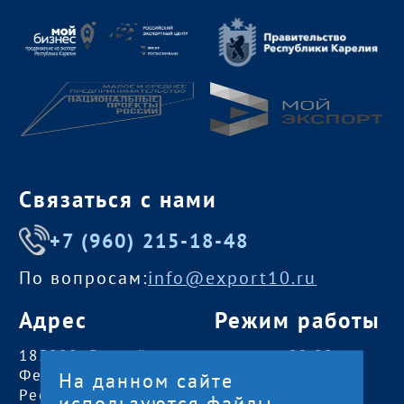
Связаться с нами
+7 (960) 215-18-48
По вопросам:
info@export10.ru
Адрес
Режим работы
185000, Российская
пн — чт:
09:00 —
Федерация,
18:00
На данном сайте
Республика Карелия
пт:
09:00 — 17:00
используются файлы