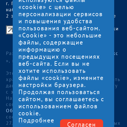
г. Петрозаводск,
обед с 13:00 до
«cookie» с целью
наб. Гюллинга, 11 /
14:00
персонализации сервисов
2 этаж, офис 2
сб, вс
— выходные
и повышения удобства
пользования веб-сайтом.
Центр поддержки экспорта Республики
«Cookie» - это небольшие
Карелия
файлы, содержащие
© 2012—2024
информацию о
Разработка и поддержка сайта — «
Артлекс
предыдущих посещениях
», г. Петрозаводск
веб-сайта. Если вы не
хотите использовать
Этот сайт использует файлы cookies для
файлы «cookie», измените
хранения данных. Продолжая использовать
настройки браузера.
данный сайт, Вы даете согласие на работу
Продолжая пользоваться
с этими файлами.
сайтом, вы соглашаетесь с
Нажимая кнопку «Отправить», я даю
согласие на
использованием файлов
Обработку персональных данных
, в
cookie.
соответствии с Федеральным законом от
Подробнее
27.07.2006 года №152-ФЗ «О персональных
Согласен