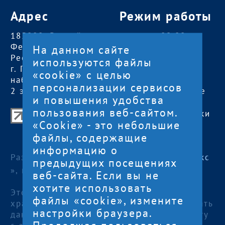
Адрес
Режим работы
185000, Российская
пн — чт:
09:00 —
Федерация,
18:00
На данном сайте
Республика Карелия
пт:
09:00 — 17:00
используются файлы
г. Петрозаводск,
обед с 13:00 до
«cookie» с целью
наб. Гюллинга, 11 /
14:00
персонализации сервисов
2 этаж, офис 2
сб, вс
— выходные
и повышения удобства
пользования веб-сайтом.
Центр поддержки экспорта Республики
«Cookie» - это небольшие
Карелия
файлы, содержащие
© 2012—2024
информацию о
Разработка и поддержка сайта — «
Артлекс
предыдущих посещениях
», г. Петрозаводск
веб-сайта. Если вы не
хотите использовать
Этот сайт использует файлы cookies для
файлы «cookie», измените
хранения данных. Продолжая использовать
настройки браузера.
данный сайт, Вы даете согласие на работу