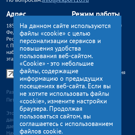
Адрес
Режим работы
На данном сайте используются
185000, Российская
пн — чт:
09:00 — 18:00
файлы «cookie» с целью
Федерация,
пт:
09:00 — 17:00
Республика Карелия
обед с 13:00 до 14:00
персонализации сервисов и
г. Петрозаводск,
сб, вс
— выходные
повышения удобства
наб. Гюллинга, 11 / 2
пользования веб-сайтом.
этаж, офис 2
«Cookie» - это небольшие
файлы, содержащие
Центр поддержки экспорта Республики Карелия
информацию о предыдущих
© 2012—2024
посещениях веб-сайта. Если вы
Разработка и поддержка сайта — «
Артлекс
», г.
не хотите использовать файлы
Петрозаводск
«cookie», измените настройки
браузера. Продолжая
Этот сайт использует файлы cookies для хранения
пользоваться сайтом, вы
данных. Продолжая использовать данный сайт, Вы
соглашаетесь с использованием
даете согласие на работу с этими файлами.
файлов cookie.
Нажимая кнопку «Отправить», я даю согласие на