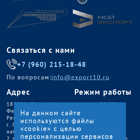
Связаться с нами
+7 (960) 215-18-48
По вопросам:
info@export10.ru
Адрес
Режим работы
185000, Российская
пн — чт:
09:00 —
Федерация,
18:00
На данном сайте
Республика Карелия
пт:
09:00 — 17:00
используются файлы
г. Петрозаводск,
обед с 13:00 до
«cookie» с целью
наб. Гюллинга, 11 /
14:00
персонализации сервисов
2 этаж, офис 2
сб, вс
— выходные