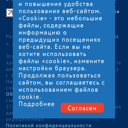
и повышения удобства
пользования веб-сайтом.
Центр поддержки экспорта Республики
«Cookie» - это небольшие
Карелия
файлы, содержащие
© 2012—2024
информацию о
Разработка и поддержка сайта — «
Артлекс
предыдущих посещениях
», г. Петрозаводск
веб-сайта. Если вы не
хотите использовать
Этот сайт использует файлы cookies для
файлы «cookie», измените
хранения данных. Продолжая использовать
настройки браузера.
данный сайт, Вы даете согласие на работу
Продолжая пользоваться
с этими файлами.
сайтом, вы соглашаетесь с
Нажимая кнопку «Отправить», я даю
согласие на
использованием файлов
Обработку персональных данных
, в
cookie.
соответствии с Федеральным законом от
Подробнее
27.07.2006 года №152-ФЗ «О персональных
Согласен
данных», на условиях и для целей,
определенных
Политикой конфиденциальности