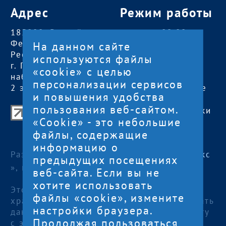
Адрес
Режим работы
185000, Российская
пн — чт:
09:00 —
Федерация,
18:00
На данном сайте
Республика Карелия
пт:
09:00 — 17:00
используются файлы
г. Петрозаводск,
обед с 13:00 до
«cookie» с целью
наб. Гюллинга, 11 /
14:00
персонализации сервисов
2 этаж, офис 2
сб, вс
— выходные
и повышения удобства
пользования веб-сайтом.
Центр поддержки экспорта Республики
«Cookie» - это небольшие
Карелия
файлы, содержащие
© 2012—2024
информацию о
Разработка и поддержка сайта — «
Артлекс
предыдущих посещениях
», г. Петрозаводск
веб-сайта. Если вы не
хотите использовать
Этот сайт использует файлы cookies для
файлы «cookie», измените
хранения данных. Продолжая использовать
настройки браузера.
данный сайт, Вы даете согласие на работу
Продолжая пользоваться
с этими файлами.