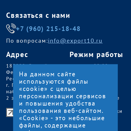
Связаться с нами
+7 (960) 215-18-48
По вопросам:
info@export10.ru
Адрес
Режим работы
185000, Российская
пн — чт:
09:00 —
Федерация,
18:00
На данном сайте
Республика Карелия
пт:
09:00 — 17:00
используются файлы
г. Петрозаводск,
обед с 13:00 до
«cookie» с целью
наб. Гюллинга, 11 /
14:00
персонализации сервисов
2 этаж, офис 2
сб, вс
— выходные
и повышения удобства
пользования веб-сайтом.
Центр поддержки экспорта Республики
«Cookie» - это небольшие
Карелия
файлы, содержащие
© 2012—2024