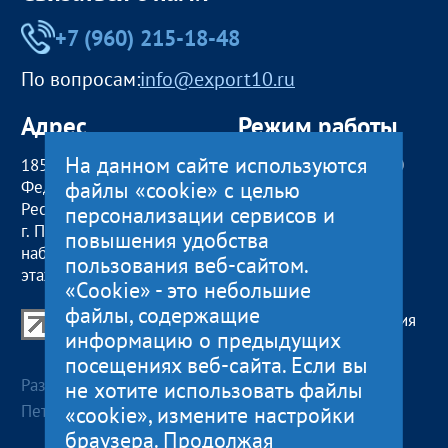
+7 (960) 215-18-48
По вопросам:
info@export10.ru
Адрес
Режим работы
На данном сайте используются
185000, Российская
пн — чт:
09:00 — 18:00
файлы «cookie» с целью
Федерация,
пт:
09:00 — 17:00
Республика Карелия
обед с 13:00 до 14:00
персонализации сервисов и
г. Петрозаводск,
сб, вс
— выходные
повышения удобства
наб. Гюллинга, 11 / 2
пользования веб-сайтом.
этаж, офис 2
«Cookie» - это небольшие
файлы, содержащие
Центр поддержки экспорта Республики Карелия
информацию о предыдущих
© 2012—2024
посещениях веб-сайта. Если вы
Разработка и поддержка сайта — «
Артлекс
», г.
не хотите использовать файлы
Петрозаводск
«cookie», измените настройки
браузера. Продолжая