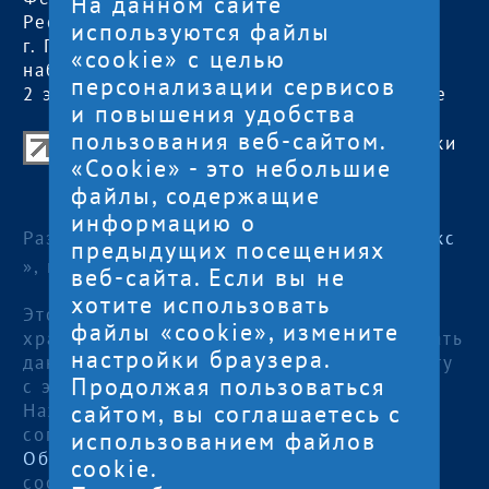
На данном сайте
Республика Карелия
пт:
09:00 — 17:00
используются файлы
г. Петрозаводск,
обед с 13:00 до
«cookie» с целью
наб. Гюллинга, 11 /
14:00
персонализации сервисов
2 этаж, офис 2
сб, вс
— выходные
и повышения удобства
пользования веб-сайтом.
Центр поддержки экспорта Республики
«Cookie» - это небольшие
Карелия
файлы, содержащие
© 2012—2024
информацию о
Разработка и поддержка сайта — «
Артлекс
предыдущих посещениях
», г. Петрозаводск
веб-сайта. Если вы не
хотите использовать
Этот сайт использует файлы cookies для
файлы «cookie», измените
хранения данных. Продолжая использовать
настройки браузера.
данный сайт, Вы даете согласие на работу
Продолжая пользоваться
с этими файлами.
сайтом, вы соглашаетесь с
Нажимая кнопку «Отправить», я даю
согласие на
использованием файлов
Обработку персональных данных
, в
cookie.
соответствии с Федеральным законом от