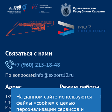
Связаться с нами
+7 (960) 215-18-48
По вопросам:
info@export10.ru
Адрес
Режим работы
На данном сайте используются
185000, Российская
пн — чт:
09:00 — 18:00
файлы «cookie» с целью
Федерация,
пт:
09:00 — 17:00
Республика Карелия
обед с 13:00 до 14:00
персонализации сервисов и