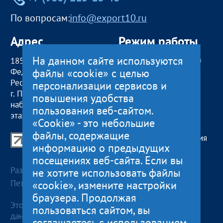
По вопросам:
info@export10.ru
Адрес
Режим работы
На данном сайте используются
185000, Российская
пн — чт:
09:00 — 18:00
файлы «cookie» с целью
Федерация,
пт:
09:00 — 17:00
Республика Карелия
обед с 13:00 до 14:00
персонализации сервисов и
г. Петрозаводск,
сб, вс
— выходные
повышения удобства
наб. Гюллинга, 11 / 2
пользования веб-сайтом.
этаж, офис 2
«Cookie» - это небольшие
файлы, содержащие
Центр поддержки экспорта Республики Карелия
информацию о предыдущих
© 2012—2024
посещениях веб-сайта. Если вы
Разработка и поддержка сайта — «
Артлекс
», г.
не хотите использовать файлы
Петрозаводск
«cookie», измените настройки
браузера. Продолжая
Этот сайт использует файлы cookies для хранения
пользоваться сайтом, вы
данных. Продолжая использовать данный сайт, Вы
соглашаетесь с использованием