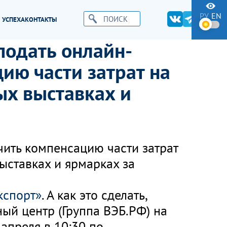
РУ
EN
 УСПЕХА
КОНТАКТЫ
подать онлайн-
ию части затрат на
ых выставках и
чить компенсацию части затрат
ыставках и ярмарках за
кспорт»
. А как это сделать,
ый центр (Группа ВЭБ.РФ) на
 апреля в 10:30 по