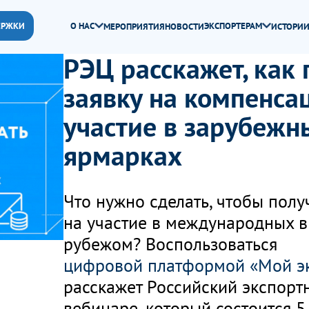
ЕРЖКИ
О НАС
ЭКСПОРТЕРАМ
МЕРОПРИЯТИЯ
НОВОСТИ
ИСТОРИИ
РЭЦ расскажет, как 
заявку на компенсац
участие в зарубежн
ярмарках
Что нужно сделать, чтобы полу
на участие в международных в
рубежом? Воспользоваться
цифровой платформой «Мой э
расскажет Российский экспортн
вебинаре, который состоится 5