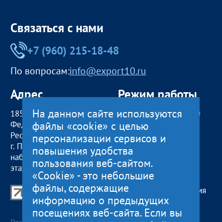
Связаться с нами
+7 (960) 215-18-48
По вопросам:
info@export10.ru
Адрес
Режим работы
На данном сайте используются
185000, Российская
пн — чт:
09:00 — 18:00
файлы «cookie» с целью
Федерация,
пт:
09:00 — 17:00
Республика Карелия
обед с 13:00 до 14:00
персонализации сервисов и
г. Петрозаводск,
сб, вс
— выходные
повышения удобства
наб. Гюллинга, 11 / 2
пользования веб-сайтом.
этаж, офис 2
«Cookie» - это небольшие
файлы, содержащие
Центр поддержки экспорта Республики Карелия
информацию о предыдущих
© 2012—2024
посещениях веб-сайта. Если вы