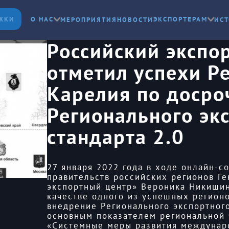
ЖКИ
О НАС
ЭКСПОРТЕРАМ
МЕРОПРИЯТИЯ
НОВОСТИ
ИСТ
Российский экспо
отметил успехи Р
Карелия по доср
Регионального эк
стандарта 2.0
27 января 2022 года в ходе онлайн-с
правительств российских регионов Г
экспортный центр» Вероника Никишин
качестве одного из успешных регионо
внедрение Регионального экспортного
основным показателем региональной 
«Системные меры развития междунар