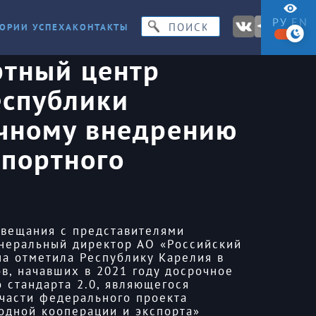
РУ
EN
ОРИИ УСПЕХА
КОНТАКТЫ
ртный центр
еспублики
очному внедрению
спортного
овещания с представителями
енеральный директор АО «Российский
а отметила Республику Карелия в
в, начавших в 2021 году досрочное
 стандарта 2.0, являющегося
части федерального проекта
одной кооперации и экспорта»