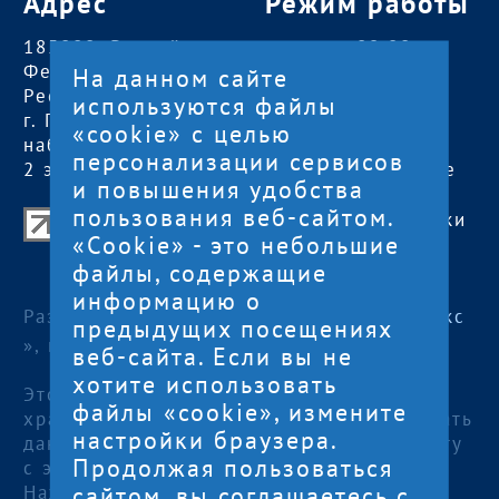
Адрес
Режим работы
185000, Российская
пн — чт:
09:00 —
Федерация,
18:00
На данном сайте
Республика Карелия
пт:
09:00 — 17:00
используются файлы
г. Петрозаводск,
обед с 13:00 до
«cookie» с целью
наб. Гюллинга, 11 /
14:00
персонализации сервисов
2 этаж, офис 2
сб, вс
— выходные
и повышения удобства
пользования веб-сайтом.
Центр поддержки экспорта Республики
«Cookie» - это небольшие
Карелия
файлы, содержащие
© 2012—2024
информацию о
Разработка и поддержка сайта — «
Артлекс
предыдущих посещениях
», г. Петрозаводск
веб-сайта. Если вы не
хотите использовать
Этот сайт использует файлы cookies для
файлы «cookie», измените
хранения данных. Продолжая использовать
настройки браузера.
данный сайт, Вы даете согласие на работу
Продолжая пользоваться
с этими файлами.
сайтом, вы соглашаетесь с
Нажимая кнопку «Отправить», я даю