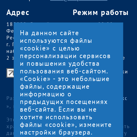
Адрес
Режим работы
185000, Российская
пн — чт:
09:00 —
Федерация,
18:00
На данном сайте
Республика Карелия
пт:
09:00 — 17:00
используются файлы
г. Петрозаводск,
обед с 13:00 до
«cookie» с целью
наб. Гюллинга, 11 /
14:00
персонализации сервисов
2 этаж, офис 2
сб, вс
— выходные
и повышения удобства
пользования веб-сайтом.
Центр поддержки экспорта Республики
«Cookie» - это небольшие
Карелия
файлы, содержащие
© 2012—2024
информацию о
Разработка и поддержка сайта — «
Артлекс
предыдущих посещениях
», г. Петрозаводск
веб-сайта. Если вы не
хотите использовать
Этот сайт использует файлы cookies для
файлы «cookie», измените
хранения данных. Продолжая использовать
настройки браузера.
данный сайт, Вы даете согласие на работу