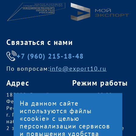
Связаться с нами
+7 (960) 215-18-48
По вопросам:
info@export10.ru
Адрес
Режим работы
185000, Российская
пн — чт:
09:00 —
Федерация,
18:00
На данном сайте
Республика Карелия
пт:
09:00 — 17:00
используются файлы
г. Петрозаводск,
обед с 13:00 до
«cookie» с целью
наб. Гюллинга, 11 /
14:00
персонализации сервисов
2 этаж, офис 2
сб, вс
— выходные
и повышения удобства