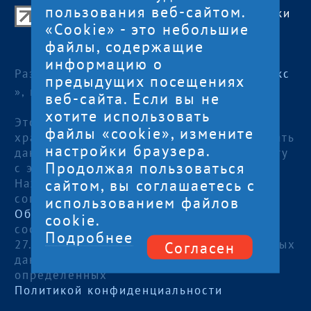
пользования веб-сайтом.
Центр поддержки экспорта Республики
«Cookie» - это небольшие
Карелия
файлы, содержащие
© 2012—2024
информацию о
Разработка и поддержка сайта — «
Артлекс
предыдущих посещениях
», г. Петрозаводск
веб-сайта. Если вы не
хотите использовать
Этот сайт использует файлы cookies для
файлы «cookie», измените
хранения данных. Продолжая использовать
настройки браузера.
данный сайт, Вы даете согласие на работу
Продолжая пользоваться
с этими файлами.
сайтом, вы соглашаетесь с
Нажимая кнопку «Отправить», я даю
согласие на
использованием файлов
Обработку персональных данных
, в
cookie.
соответствии с Федеральным законом от
Подробнее
27.07.2006 года №152-ФЗ «О персональных
Согласен
данных», на условиях и для целей,
определенных
Политикой конфиденциальности