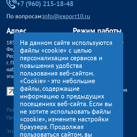
+7 (960) 215-18-48
По вопросам:
info@export10.ru
Адрес
Режим работы
На данном сайте используются
185000, Российская
пн — чт:
09:00 — 18:00
файлы «cookie» с целью
Федерация,
пт:
09:00 — 17:00
Республика Карелия
обед с 13:00 до 14:00
персонализации сервисов и
г. Петрозаводск,
сб, вс
— выходные
повышения удобства
наб. Гюллинга, 11 / 2
пользования веб-сайтом.
этаж, офис 2
«Cookie» - это небольшие
файлы, содержащие
Центр поддержки экспорта Республики Карелия
информацию о предыдущих
© 2012—2024
посещениях веб-сайта. Если вы
Разработка и поддержка сайта — «
Артлекс
», г.
не хотите использовать файлы
Петрозаводск
«cookie», измените настройки
браузера. Продолжая
Этот сайт использует файлы cookies для хранения
пользоваться сайтом, вы