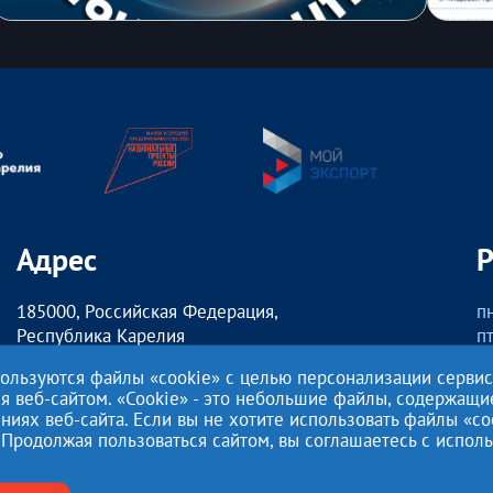
Адрес
185000, Российская Федерация,
пн
Республика Карелия
пт
г. Петрозаводск,
о
пользуются файлы «cookie» с целью персонализации серви
наб. Гюллинга, 11 / 2 этаж, офис 2
сб
ия веб-сайтом. «Cookie» - это небольшие файлы, содержащ
ях веб-сайта. Если вы не хотите использовать файлы «co
Этот сайт использует файлы cookies для хранения данных. Продо
 Продолжая пользоваться сайтом, вы соглашаетесь с испо
с этими файлами.
Нажимая кнопку «Отправить», я даю согласие на
Обработку перс