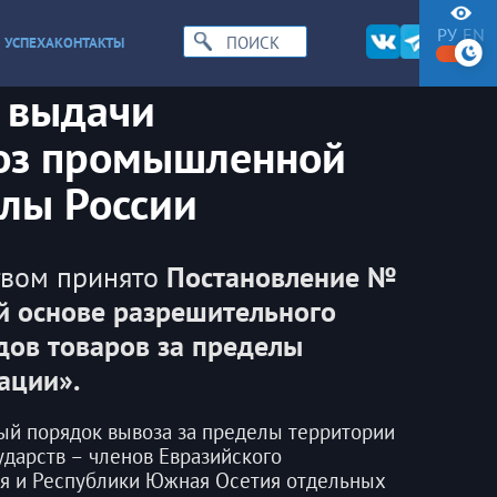
РУ
EN
 УСПЕХА
КОНТАКТЫ
 выдачи
оз промышленной
лы России
твом принято
Постановление №
й основе разрешительного
дов товаров за пределы
ации».
й порядок вывоза за пределы территории
дарств – членов Евразийского
ия и Республики Южная Осетия отдельных