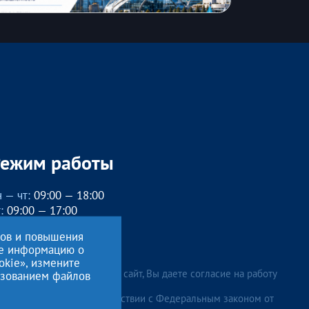
Режим работы
 — чт:
09:00 — 18:00
:
09:00 — 17:00
бед с 13:00 до 14:00
сов и повышения
, вс
— выходные
ие информацию о
okie», измените
лжая использовать данный сайт, Вы даете согласие на работу
льзованием файлов
ональных данных
, в соответствии с Федеральным законом от