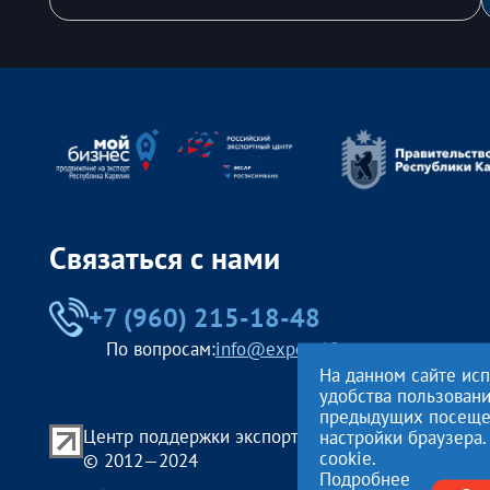
Связаться с нами
+7 (960) 215-18-48
По вопросам:
info@export10.ru
На данном сайте ис
удобства пользован
предыдущих посещени
Центр поддержки экспорта Республики Карелия
настройки браузера.
cookie.
© 2012—2024
Подробнее