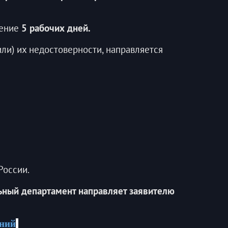
чение
5 рабочих дней.
ли) их недостоверности, направляется
России.
ьный департамент направляет заявителю
ний