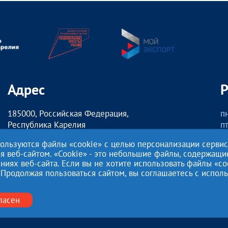
Адрес
185000, Российская Федерация,
пн
Республика Карелия
пт
г. Петрозаводск,
о
пользуются файлы «cookie» с целью персонализации серви
наб. Гюллинга, 11 / 2 этаж, офис 2
сб
ия веб-сайтом. «Cookie» - это небольшие файлы, содержащ
ях веб-сайта. Если вы не хотите использовать файлы «co
Этот сайт использует файлы cookies для хранения данных. Продо
 Продолжая пользоваться сайтом, вы соглашаетесь с испо
с этими файлами.
Нажимая кнопку «Отправить», я даю согласие на
Обработку перс
27.07.2006 года №152-ФЗ «О персональных данных», на условиях
ласен
Политикой конфиденциальности