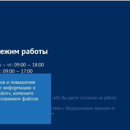
Режим работы
 — чт:
09:00 — 18:00
:
09:00 — 17:00
бед с 13:00 до 14:00
сов и повышения
, вс
— выходные
ие информацию о
okie», измените
лжая использовать данный сайт, Вы даете согласие на работу
льзованием файлов
ональных данных
, в соответствии с Федеральным законом от
 и для целей, определенных