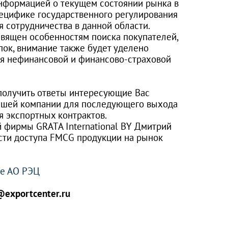
нформацией о текущем состоянии рынка в
ецифике государственного регулирования
 сотрудничества в данной области.
священ особенностям поиска покупателей,
пок, внимание также будет уделено
я нефинансовой и финансово-страховой
получить ответы интересующие Вас
Вашей компании для последующего выхода
 экспортных контрактов.
фирмы GRATA International BY Дмитрий
сти доступа FMCG продукции на рынок
те АО РЭЦ
@exportcenter.ru