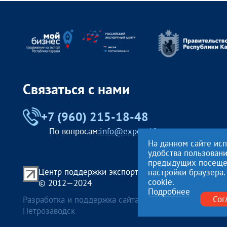
Связаться с нами
+7 (960) 215-18-48
По вопросам:
info@export10.ru
На данном сайте ис
удобства пользован
предыдущих посещени
Центр поддержки экспорта Республики Карелия
настройки браузера.
cookie.
© 2012—2024
Подробнее
Сог
Разработка и поддержка сайта — «
Артлекс
», г.
Петрозаводск