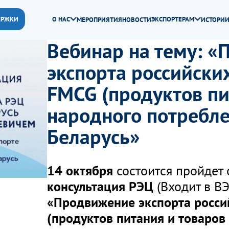
ЕРЖКИ
О НАС
ЭКСПОРТЕРАМ
МЕРОПРИЯТИЯ
НОВОСТИ
ИСТОРИИ
Вебинар на тему: 
экспорта российски
FMCG (продуктов пи
народного потребле
Беларусь»
14 октября
состоится пройдет
консультация РЭЦ
(Входит в ВЭ
«Продвижение экспорта росси
(продуктов питания и товаров