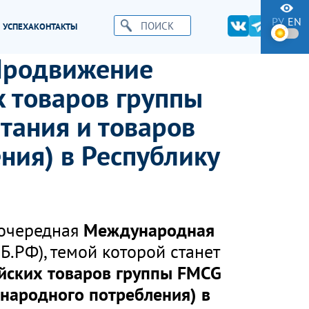
РУ
EN
 УСПЕХА
КОНТАКТЫ
«Продвижение
х товаров группы
тания и товаров
ния) в Республику
 очередная
Международная
Б.РФ), темой которой станет
йских товаров группы FMCG
 народного потребления) в