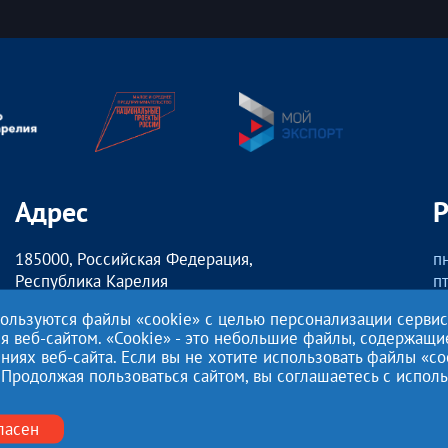
Адрес
185000, Российская Федерация,
пн
Республика Карелия
пт
г. Петрозаводск,
о
пользуются файлы «cookie» с целью персонализации серви
наб. Гюллинга, 11 / 2 этаж, офис 2
сб
ия веб-сайтом. «Cookie» - это небольшие файлы, содержащ
ях веб-сайта. Если вы не хотите использовать файлы «co
Этот сайт использует файлы cookies для хранения данных. Продо
 Продолжая пользоваться сайтом, вы соглашаетесь с испо
с этими файлами.
Нажимая кнопку «Отправить», я даю согласие на
Обработку перс
27.07.2006 года №152-ФЗ «О персональных данных», на условиях
ласен
Политикой конфиденциальности