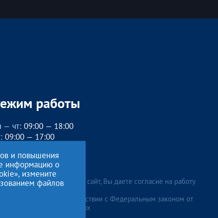
Режим работы
 — чт:
09:00 — 18:00
:
09:00 — 17:00
бед с 13:00 до 14:00
сов и повышения
, вс
— выходные
ие информацию о
okie», измените
лжая использовать данный сайт, Вы даете согласие на работу
льзованием файлов
ональных данных
, в соответствии с Федеральным законом от
 и для целей, определенных