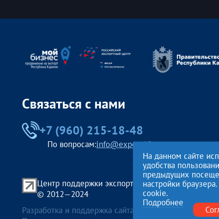
Связаться с нами
+7 (960) 215-18-48
По вопросам:
info@export10.ru
На данном сайте ис
удобства пользован
предыдущих посещени
Центр поддержки экспорта Республики Карелия
настройки браузера.
cookie.
© 2012—2024
Подробнее
Сог
Разработка и поддержка сайта — «
Артлекс
», г.