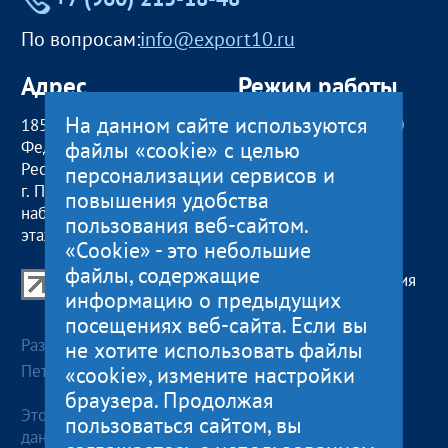
По вопросам:
info@export10.ru
Адрес
Режим работы
На данном сайте используются
185000, Российская
пн — чт:
09:00 — 18:00
файлы «cookie» с целью
Федерация,
пт:
09:00 — 17:00
Республика Карелия
обед с 13:00 до 14:00
персонализации сервисов и
г. Петрозаводск,
сб, вс
— выходные
повышения удобства
наб. Гюллинга, 11 / 2
пользования веб-сайтом.
этаж, офис 2
«Cookie» - это небольшие
файлы, содержащие
Центр поддержки экспорта Республики Карелия
информацию о предыдущих
© 2012—2024
посещениях веб-сайта. Если вы
Разработка и поддержка сайта — «
Артлекс
», г.
не хотите использовать файлы
Петрозаводск
«cookie», измените настройки
браузера. Продолжая
Этот сайт использует файлы cookies для хранения
пользоваться сайтом, вы
данных. Продолжая использовать данный сайт, Вы