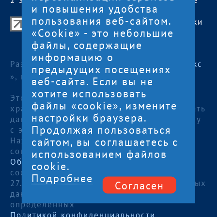
2 этаж, офис 2
сб, вс
— выходные
и повышения удобства
пользования веб-сайтом.
Центр поддержки экспорта Республики
«Cookie» - это небольшие
Карелия
файлы, содержащие
© 2012—2024
информацию о
Разработка и поддержка сайта — «
Артлекс
предыдущих посещениях
», г. Петрозаводск
веб-сайта. Если вы не
хотите использовать
Этот сайт использует файлы cookies для
файлы «cookie», измените
хранения данных. Продолжая использовать
настройки браузера.
данный сайт, Вы даете согласие на работу
Продолжая пользоваться
с этими файлами.
сайтом, вы соглашаетесь с
Нажимая кнопку «Отправить», я даю
согласие на
использованием файлов
Обработку персональных данных
, в
cookie.
соответствии с Федеральным законом от
Подробнее
27.07.2006 года №152-ФЗ «О персональных
Согласен
данных», на условиях и для целей,
определенных
Политикой конфиденциальности