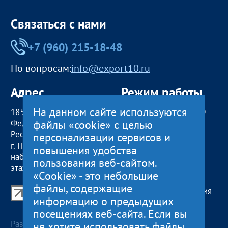
Связаться с нами
+7 (960) 215-18-48
По вопросам:
info@export10.ru
Адрес
Режим работы
На данном сайте используются
185000, Российская
пн — чт:
09:00 — 18:00
файлы «cookie» с целью
Федерация,
пт:
09:00 — 17:00
Республика Карелия
обед с 13:00 до 14:00
персонализации сервисов и
г. Петрозаводск,
сб, вс
— выходные
повышения удобства
наб. Гюллинга, 11 / 2
пользования веб-сайтом.
этаж, офис 2
«Cookie» - это небольшие
файлы, содержащие
Центр поддержки экспорта Республики Карелия
информацию о предыдущих
© 2012—2024
посещениях веб-сайта. Если вы
Разработка и поддержка сайта — «
Артлекс
», г.
не хотите использовать файлы