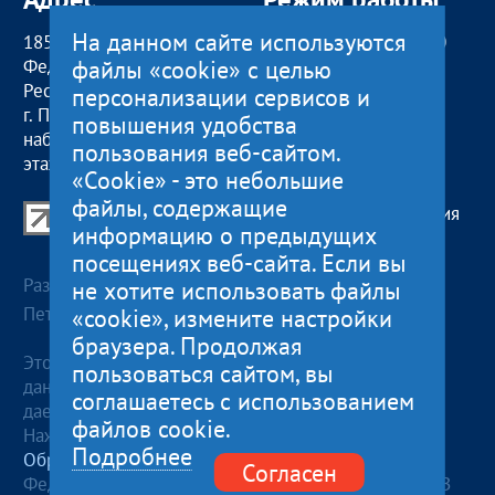
На данном сайте используются
185000, Российская
пн — чт:
09:00 — 18:00
файлы «cookie» с целью
Федерация,
пт:
09:00 — 17:00
Республика Карелия
обед с 13:00 до 14:00
персонализации сервисов и
г. Петрозаводск,
сб, вс
— выходные
повышения удобства
наб. Гюллинга, 11 / 2
пользования веб-сайтом.
этаж, офис 2
«Cookie» - это небольшие
файлы, содержащие
Центр поддержки экспорта Республики Карелия
информацию о предыдущих
© 2012—2024
посещениях веб-сайта. Если вы
Разработка и поддержка сайта — «
Артлекс
», г.
не хотите использовать файлы
Петрозаводск
«cookie», измените настройки
браузера. Продолжая
Этот сайт использует файлы cookies для хранения
пользоваться сайтом, вы
данных. Продолжая использовать данный сайт, Вы
соглашаетесь с использованием
даете согласие на работу с этими файлами.
файлов cookie.
Нажимая кнопку «Отправить», я даю согласие на
Подробнее
Обработку персональных данных
, в соответствии с
Согласен
Федеральным законом от 27.07.2006 года №152-ФЗ