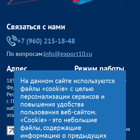
Связаться с нами
+7 (960) 215-18-48
По вопросам:
info@export10.ru
Адрес
Режим работы
На данном сайте используются
185000, Российская
пн — чт:
09:00 — 18:00
файлы «cookie» с целью
Федерация,
пт:
09:00 — 17:00
Республика Карелия
обед с 13:00 до 14:00
персонализации сервисов и
г. Петрозаводск,
сб, вс
— выходные
повышения удобства
наб. Гюллинга, 11 / 2
пользования веб-сайтом.
этаж, офис 2
«Cookie» - это небольшие
файлы, содержащие
Центр поддержки экспорта Республики Карелия
информацию о предыдущих
© 2012—2024