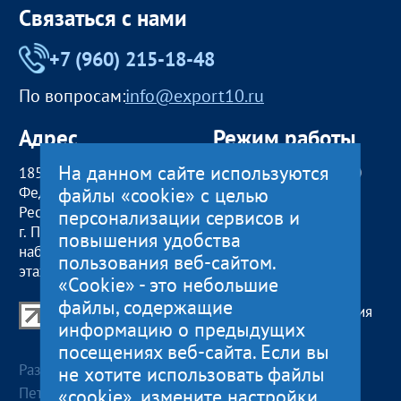
Связаться с нами
+7 (960) 215-18-48
По вопросам:
info@export10.ru
Адрес
Режим работы
На данном сайте используются
185000, Российская
пн — чт:
09:00 — 18:00
файлы «cookie» с целью
Федерация,
пт:
09:00 — 17:00
Республика Карелия
обед с 13:00 до 14:00
персонализации сервисов и
г. Петрозаводск,
сб, вс
— выходные
повышения удобства
наб. Гюллинга, 11 / 2
пользования веб-сайтом.
этаж, офис 2
«Cookie» - это небольшие
файлы, содержащие
Центр поддержки экспорта Республики Карелия
информацию о предыдущих
© 2012—2024
посещениях веб-сайта. Если вы
Разработка и поддержка сайта — «
Артлекс
», г.
не хотите использовать файлы
Петрозаводск
«cookie», измените настройки