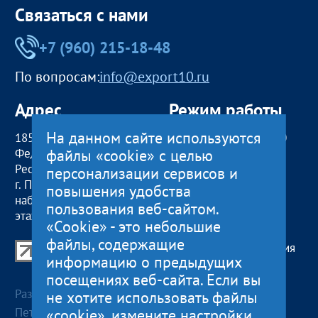
Связаться с нами
+7 (960) 215-18-48
По вопросам:
info@export10.ru
Адрес
Режим работы
На данном сайте используются
185000, Российская
пн — чт:
09:00 — 18:00
файлы «cookie» с целью
Федерация,
пт:
09:00 — 17:00
Республика Карелия
обед с 13:00 до 14:00
персонализации сервисов и
г. Петрозаводск,
сб, вс
— выходные
повышения удобства
наб. Гюллинга, 11 / 2
пользования веб-сайтом.
этаж, офис 2
«Cookie» - это небольшие
файлы, содержащие
Центр поддержки экспорта Республики Карелия
информацию о предыдущих
© 2012—2024
посещениях веб-сайта. Если вы
Разработка и поддержка сайта — «
Артлекс
», г.
не хотите использовать файлы
Петрозаводск
«cookie», измените настройки