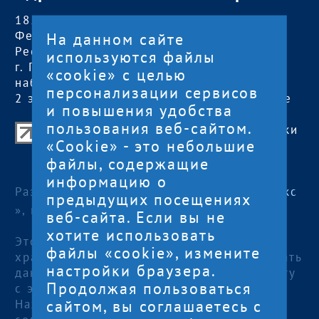
185000, Российская
пн — чт:
09:00 —
Федерация,
18:00
На данном сайте
Республика Карелия
пт:
09:00 — 17:00
используются файлы
г. Петрозаводск,
обед с 13:00 до
«cookie» с целью
наб. Гюллинга, 11 /
14:00
персонализации сервисов
2 этаж, офис 2
сб, вс
— выходные
и повышения удобства
пользования веб-сайтом.
Центр поддержки экспорта Республики
«Cookie» - это небольшие
Карелия
файлы, содержащие
© 2012—2024
информацию о
Разработка и поддержка сайта — «
Артлекс
предыдущих посещениях
», г. Петрозаводск
веб-сайта. Если вы не
хотите использовать
Этот сайт использует файлы cookies для
файлы «cookie», измените
хранения данных. Продолжая использовать
настройки браузера.
данный сайт, Вы даете согласие на работу
Продолжая пользоваться
с этими файлами.
сайтом, вы соглашаетесь с
Нажимая кнопку «Отправить», я даю